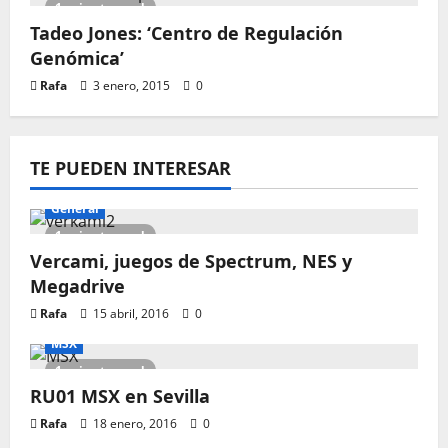
1 minute read
Tadeo Jones: ‘Centro de Regulación
Genómica’
Rafa
3 enero, 2015
0
TE PUEDEN INTERESAR
General
1 minute read
Vercami, juegos de Spectrum, NES y
Megadrive
Rafa
15 abril, 2016
0
MSX
1 minute read
RU01 MSX en Sevilla
Rafa
18 enero, 2016
0