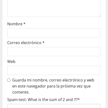
n
t
Nombre
*
r
a
Correo electrónico
*
d
a
Web
s
Guarda mi nombre, correo electrónico y web
en este navegador para la próxima vez que
comente.
Spam-test: What is the sum of 2 and 7?*