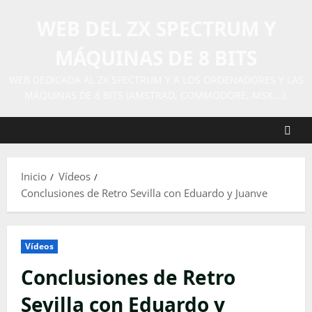
Saltar
WEB DEL ZX SPECTRUM Y
al
contenido
MÁQUINAS DE 8 BITS
WEB DEDICADA AL ZX SPECTRUM Y A LOS ORDENADORES Y LAS
MÁQUINAS DE 8 BITS (AMSTRAD, COMMODORE, MSX,…).
Inicio
Vídeos
Conclusiones de Retro Sevilla con Eduardo y Juanve
Vídeos
Conclusiones de Retro
Sevilla con Eduardo y