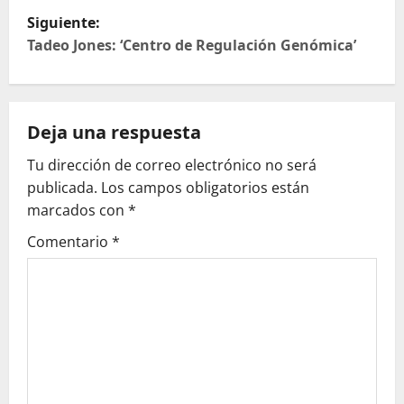
v
Siguiente:
e
Tadeo Jones: ‘Centro de Regulación Genómica’
g
a
Deja una respuesta
c
Tu dirección de correo electrónico no será
publicada.
Los campos obligatorios están
i
marcados con
*
ó
Comentario
*
n
d
e
e