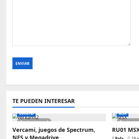
TE PUEDEN INTERESAR
General
MSX
1 minute read
1 minute
Vercami, juegos de Spectrum,
RU01 MSX 
NES y Megadrive
Rafa
18 e