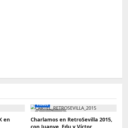
Vídeos
1 minute read
X en
Charlamos en RetroSevilla 2015,
con Juanve, Edu y Víctor