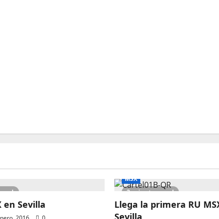
MSX
 read
2 minutes read
en Sevilla
Llega la primera RU MS
Sevilla
nero, 2016
0