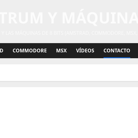
CTRUM Y MÁQUINAS
Y LAS MÁQUINAS DE 8 BITS (AMSTRAD, COMMODORE, MSX,
D
COMMODORE
MSX
VÍDEOS
CONTACTO