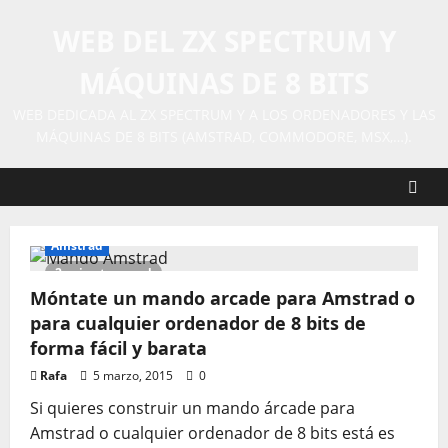
Saltar
WEB DEL ZX SPECTRUM Y
al
contenido
MÁQUINAS DE 8 BITS
WEB DEDICADA AL ZX SPECTRUM Y A LOS ORDENADORES Y LAS
MÁQUINAS DE 8 BITS (AMSTRAD, COMMODORE, MSX,…).
Amstrad
2 minutes read
Móntate un mando arcade para Amstrad o
para cualquier ordenador de 8 bits de
forma fácil y barata
Rafa
5 marzo, 2015
0
Si quieres construir un mando árcade para
Amstrad o cualquier ordenador de 8 bits está es