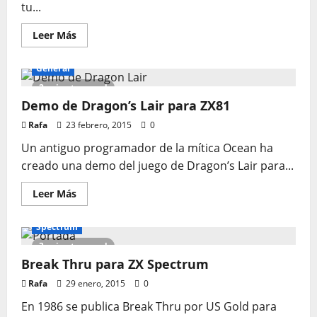
tu...
Leer
Leer Más
más
acerca
de
General
Móntate
un
2 minutes read
mando
Demo de Dragon’s Lair para ZX81
arcade
para
Amstrad
Rafa
23 febrero, 2015
0
o
para
Un antiguo programador de la mítica Ocean ha
cualquier
ordenador
creado una demo del juego de Dragon’s Lair para...
de
8
bits
Leer
Leer Más
de
más
forma
acerca
fácil
de
Spectrum
y
Demo
barata
de
3 minutes read
Dragon’s
Break Thru para ZX Spectrum
Lair
para
ZX81
Rafa
29 enero, 2015
0
En 1986 se publica Break Thru por US Gold para