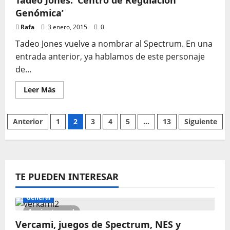
Tadeo Jones: ‘Centro de Regulación
de
Genómica’
Videojuegos
x
Rafa
3 enero, 2015
Alimentos
0
Tadeo Jones vuelve a nombrar al Spectrum. En una
entrada anterior, ya hablamos de este personaje
de...
Leer
Leer Más
más
acerca
de
Tadeo
Paginación
Anterior
1
2
3
4
5
…
13
Siguiente
Jones:
‘Centro
de
de
Regulación
Genómica’
entradas
TE PUEDEN INTERESAR
General
1 minute read
Vercami, juegos de Spectrum, NES y