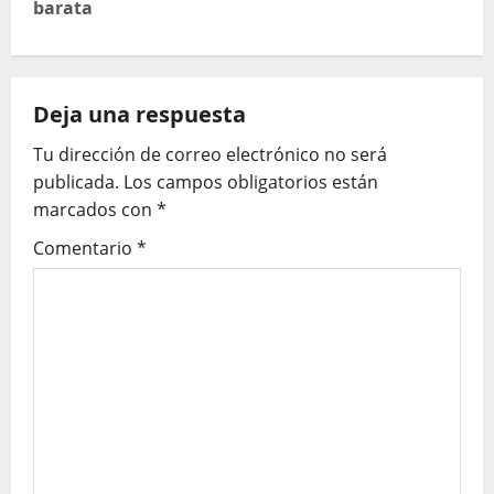
barata
g
a
Deja una respuesta
c
Tu dirección de correo electrónico no será
i
publicada.
Los campos obligatorios están
ó
marcados con
*
Comentario
*
n
d
e
e
n
t