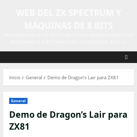
Saltar
WEB DEL ZX SPECTRUM Y
al
contenido
MÁQUINAS DE 8 BITS
WEB DEDICADA AL ZX SPECTRUM Y A LOS ORDENADORES Y LAS
MÁQUINAS DE 8 BITS (AMSTRAD, COMMODORE, MSX,…).
Inicio
General
Demo de Dragon’s Lair para ZX81
General
Demo de Dragon’s Lair para
ZX81