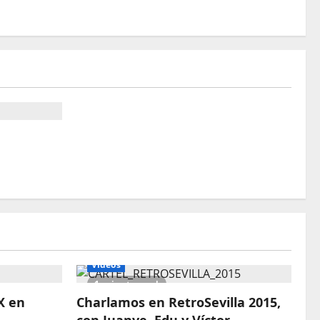
Vídeos
1 minute read
X en
Charlamos en RetroSevilla 2015,