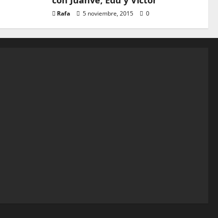
con Juanve, Edu y Víctor
Rafa
5 noviembre, 2015
0