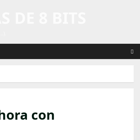
 DE 8 BITS
…).
Ahora con