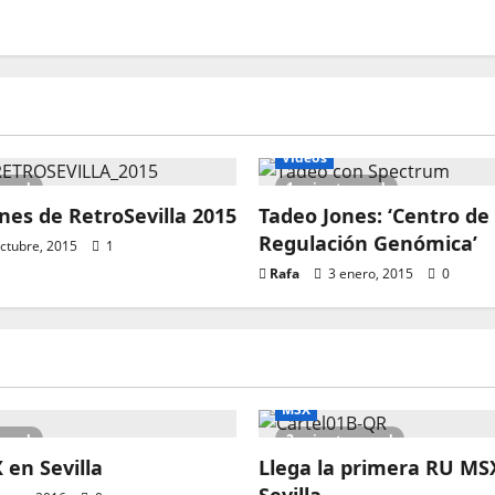
Vídeos
 read
1 minute read
nes de RetroSevilla 2015
Tadeo Jones: ‘Centro de
Regulación Genómica’
ctubre, 2015
1
Rafa
3 enero, 2015
0
MSX
 read
2 minutes read
en Sevilla
Llega la primera RU MS