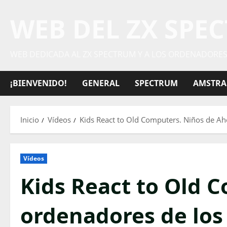
Saltar
WEB DEL ZX SPE
al
contenido
WEB DEDICADA AL ZX SPECTRUM Y A LOS ORDENADORES 
¡BIENVENIDO!
GENERAL
SPECTRUM
AMSTRA
Inicio
Vídeos
Kids React to Old Computers. Niños de Ah
Vídeos
Kids React to Old 
ordenadores de los