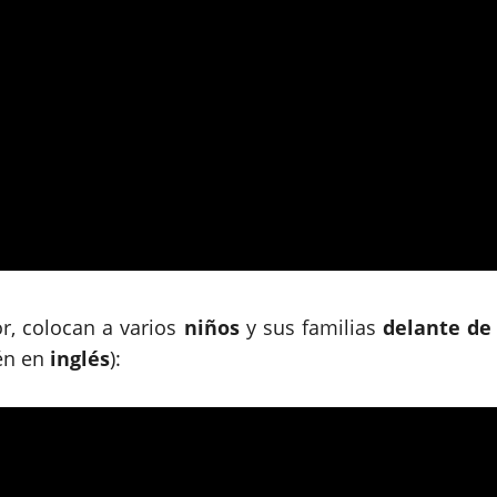
or, colocan a varios
niños
y sus familias
delante de
ién en
inglés
):