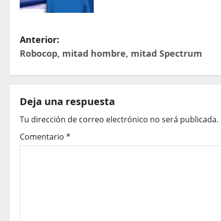
N
Anterior:
Robocop, mitad hombre, mitad Spectrum
a
v
e
Deja una respuesta
Tu dirección de correo electrónico no será publicada.
g
Comentario
*
a
c
i
ó