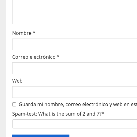
n
d
e
Nombre
*
e
n
Correo electrónico
*
t
r
Web
a
Guarda mi nombre, correo electrónico y web en es
d
Spam-test: What is the sum of 2 and 7?*
a
s