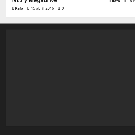
NES y Megadrive
Rafa
18 e
Rafa
15 abril, 2016
0