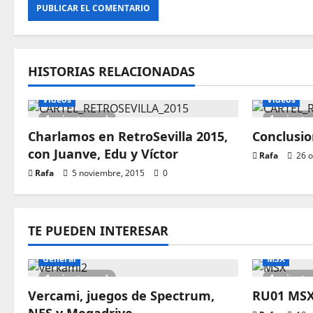
HISTORIAS RELACIONADAS
Vídeos
Vídeos
1 minute read
1 minute
Charlamos en RetroSevilla 2015,
Conclusio
con Juanve, Edu y Víctor
Rafa
26 o
Rafa
5 noviembre, 2015
0
TE PUEDEN INTERESAR
General
MSX
1 minute read
1 minute
Vercami, juegos de Spectrum,
RU01 MSX 