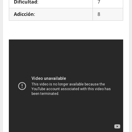
Dificultad
:
7
Adicción
:
8