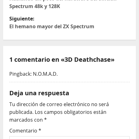
a
Spectrum 48k y 128K
v
Siguiente:
e
El hemano mayor del ZX Spectrum
g
a
1 comentario en «
3D Deathchase
»
c
Pingback:
N.O.M.A.D.
i
ó
Deja una respuesta
n
Tu dirección de correo electrónico no será
publicada.
Los campos obligatorios están
d
marcados con
*
e
Comentario
*