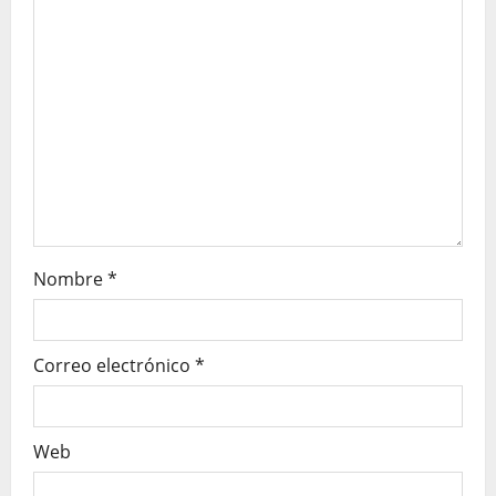
e
n
t
r
a
d
Nombre
*
a
s
Correo electrónico
*
Web