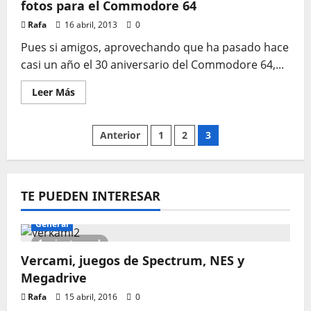
fotos para el Commodore 64
Rafa
16 abril, 2013
0
Pues si amigos, aprovechando que ha pasado hace
casi un año el 30 aniversario del Commodore 64,...
Leer
Leer Más
más
acerca
de
Camera
Paginación
Anterior
1
2
3
C64,
tu
iPhone
de
en
una
cámara
entradas
TE PUEDEN INTERESAR
de
fotos
para
General
el
Commodore
1 minute read
64
Vercami, juegos de Spectrum, NES y
Megadrive
Rafa
15 abril, 2016
0